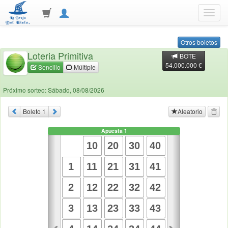
Toggl
navig
Otros boletos
Loteria Primitiva
BOTE
54.000.000 €
Sencillo
Múltiple
Próximo sorteo: Sábado, 08/08/2026
Boleto
1
Aleatorio
Apuesta
1
10
20
30
40
1
11
21
31
41
2
12
22
32
42
3
13
23
33
43